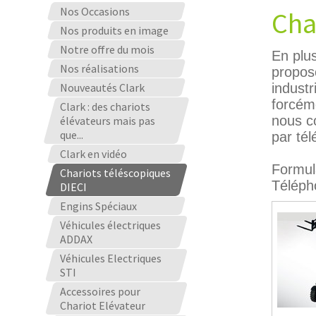
Nos Occasions
Cha
Nos produits en image
Notre offre du mois
En plu
Nos réalisations
propos
Nouveautés Clark
industr
forcém
Clark : des chariots
nous co
élévateurs mais pas
que...
par té
Clark en vidéo
Formul
Chariots téléscopiques
Téléph
DIECI
Engins Spéciaux
Véhicules électriques
ADDAX
Véhicules Electriques
STI
Accessoires pour
Chariot Elévateur